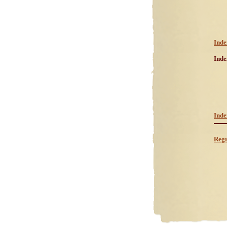
Inde
Inde
Inde
Regr