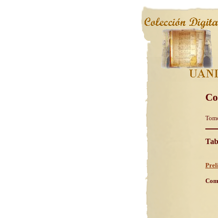
Co
Tom
Tab
Prel
Comm