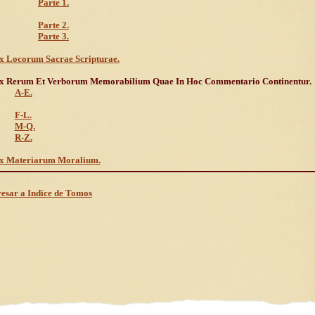
Parte 1.
Parte 2.
Parte 3.
x Locorum Sacrae Scripturae.
x Rerum Et Verborum Memorabilium Quae In Hoc Commentario Continentur.
A-E.
F-L.
M-Q.
R-Z.
x Materiarum Moralium.
esar a Indice de Tomos