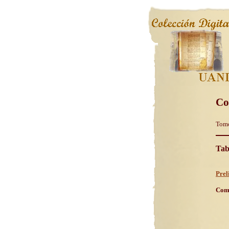
Co
Tomo
Tab
Prel
Comm