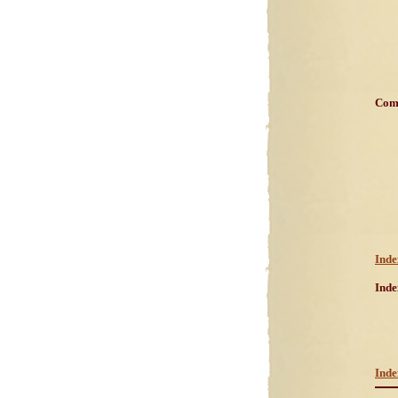
Com
Inde
Ind
Inde