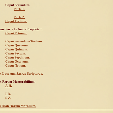
Caput Secundum.
Parte 1.
Parte 2.
Caput Tertium.
mentaria In Amos Prophetam.
Caput Primum.
Caput Secundum-Tertium.
Caput Quartum.
Caput Quintum.
Caput Sextum.
Caput Septimum.
Caput Octavum.
Caput Nonum.
x Locorum Sacrae Scripturae.
ex Rerum Memorabilium.
A-H.
I-R.
S-Z.
x Materiarum Moralium.