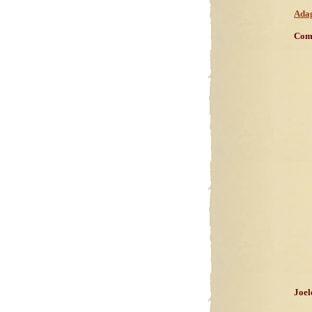
Adag
Comm
Joel