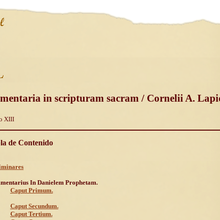
mentaria in scripturam sacram / Cornelii A. Lapi
 XIII
la de Contenido
iminares
entarius In Danielem Prophetam.
Caput Primum.
Caput Secundum.
Caput Tertium.