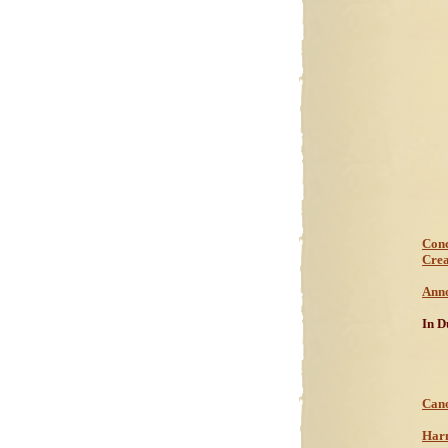
Conc
Crea
Anno
In D
Cano
Harm