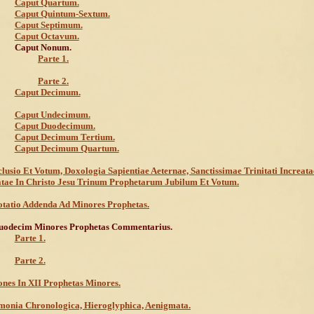
Caput Quartum.
Caput Quintum-Sextum.
Caput Septimum.
Caput Octavum.
Caput Nonum.
Parte 1.
Parte 2.
Caput Decimum.
Caput Undecimum.
Caput Duodecimum.
Caput Decimum Tertium.
Caput Decimum Quartum.
lusio Et Votum, Doxologia Sapientiae Aeternae, Sanctissimae Trinitati Increata
tae In Christo Jesu Trinum Prophetarum Jubilum Et Votum.
tatio Addenda Ad Minores Prophetas.
uodecim Minores Prophetas Commentarius.
Parte 1.
Parte 2.
nes In XII Prophetas Minores.
onia Chronologica, Hieroglyphica, Aenigmata.