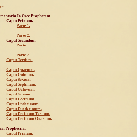
ia.
entaria In Osee Prophetam.
Caput Primum.
Parte 1.
Parte 2.
Caput Secundum.
Parte 1.
Parte 2.
Caput Tertium.
Caput Quartum.
Caput Quintum.
Caput Sextum.
Caput Septimum.
Caput Octavum.
Caput Nonum.
Caput Decimum.
Caput Undecimum.
Caput Duodecimum.
Caput Decimum Tertium.
Caput Decimum Quartum.
em Prophetam.
Caput Primum.