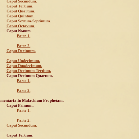
Caput Secundum.
Caput Tertium.
Caput Quartum.
Caput Quintum.
Caput Sextum-Septimum.
Caput Octavum.
Caput Nonum.
Parte 1.
Parte 2.
Caput Decimum.
Caput Undecimum.
Caput Duodecimum.
Caput Decimum Tertium.
Caput Decimum Quartum.
Parte 1.
Parte 2.
mentaria In Malachium Prophetam.
Caput Primum.
Parte 1.
Parte 2.
Caput Secundum.
Caput Tertium.