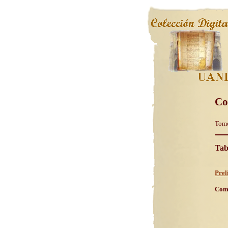
Co
Tom
Tab
Prel
Com