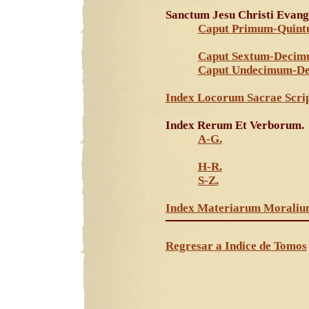
Sanctum Jesu Christi Eva
Caput Primum-Quint
Caput Sextum-Decim
Caput Undecimum-De
Index Locorum Sacrae Scrip
Index Rerum Et Verborum.
A-G.
H-R.
S-Z.
Index Materiarum Moraliu
Regresar a Indice de Tomos