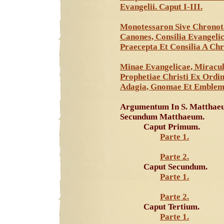
Evangelii. Caput I-III.
Monotessaron Sive Chronot
Canones, Consilia Evangeli
Praecepta Et Consilia A Chr
Minae Evangelicae, Miracul
Prophetiae Christi Ex Ordin
Adagia, Gnomae Et Emblema
Argumentum In S. Matthaeu
Secundum Matthaeum.
Caput Primum.
Parte 1.
Parte 2.
Caput Secundum.
Parte 1.
Parte 2.
Caput Tertium.
Parte 1.