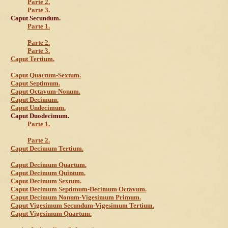
Parte 2.
Parte 3.
Caput Secundum.
Parte 1.
Parte 2.
Parte 3.
Caput Tertium.
Caput Quartum-Sextum.
Caput Septimum.
Caput Octavum-Nonum.
Caput Decimum.
Caput Undecimum.
Caput Duodecimum.
Parte 1.
Parte 2.
Caput Decimum Tertium.
Caput Decimum Quartum.
Caput Decimum Quintum.
Caput Decimum Sextum.
Caput Decimum Septimum-Decimum Octavum.
Caput Decimum Nonum-Vigesimum Primum.
Caput Vigesimum Secundum-Vigesimum Tertium.
Caput Vigesimum Quartum.