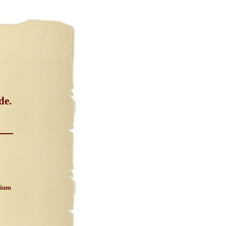
de.
lium