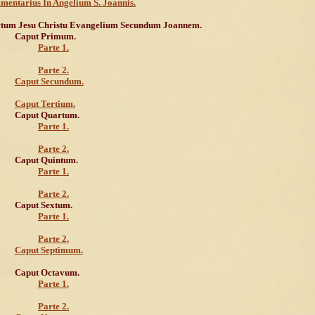
entarius In Angelium S. Joannis.
tum Jesu Christu Evangelium Secundum Joannem.
Caput Primum.
Parte 1.
Parte 2.
Caput Secundum.
Caput Tertium.
Caput Quartum.
Parte 1.
Parte 2.
Caput Quintum.
Parte 1.
Parte 2.
Caput Sextum.
Parte 1.
Parte 2.
Caput Septimum.
Caput Octavum.
Parte 1.
Parte 2.