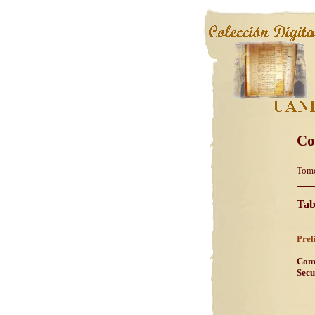
Co
Tom
Tab
Prel
Comm
Sec