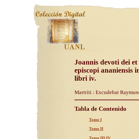
Joannis devoti dei et
episcopi ananiensis 
libri iv.
Martriti : Excudebat Raymun
Tabla de Contenido
Tomo I
Tomo II
Tomo III-IV